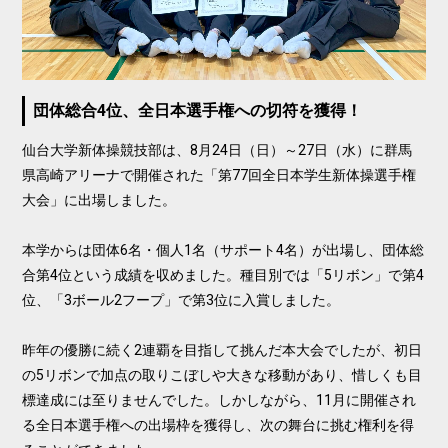
団体総合4位、全日本選手権への切符を獲得！
仙台大学新体操競技部は、8月24日（日）～27日（水）に群馬
県高崎アリーナで開催された「第77回全日本学生新体操選手権
大会」に出場しました。
本学からは団体6名・個人1名（サポート4名）が出場し、団体総
合第4位という成績を収めました。種目別では「5リボン」で第4
位、「3ボール2フープ」で第3位に入賞しました。
昨年の優勝に続く2連覇を目指して挑んだ本大会でしたが、初日
の5リボンで加点の取りこぼしや大きな移動があり、惜しくも目
標達成には至りませんでした。しかしながら、11月に開催され
る全日本選手権への出場枠を獲得し、次の舞台に挑む権利を得