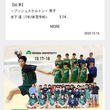
【結 果】
＜プッシュスケルトン＞ 男子
木下 凜（1年/体育学科） 5.14 ...
MORE
2020.10.16