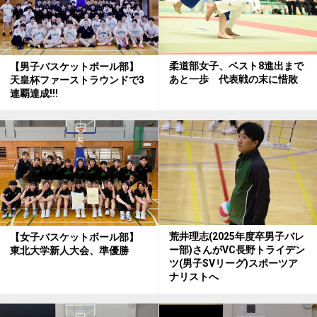
柔道部女子、ベスト8進出まで
【男子バスケットボール部】
あと一歩 代表戦の末に惜敗
天皇杯ファーストラウンドで3
連覇達成!!!
荒井理志(2025年度卒男子バレ
【女子バスケットボール部】
ー部)さんがVC長野トライデン
東北大学新人大会、準優勝
ツ(男子SVリーグ)スポーツア
ナリストへ