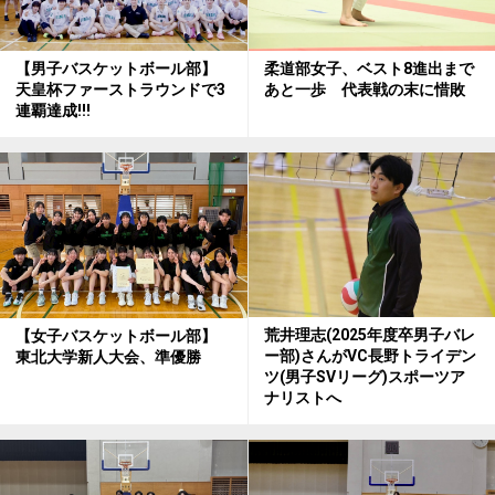
柔道部女子、ベスト8進出まで
【男子バスケットボール部】
あと一歩 代表戦の末に惜敗
天皇杯ファーストラウンドで3
連覇達成!!!
荒井理志(2025年度卒男子バレ
【女子バスケットボール部】
ー部)さんがVC長野トライデン
東北大学新人大会、準優勝
ツ(男子SVリーグ)スポーツア
ナリストへ